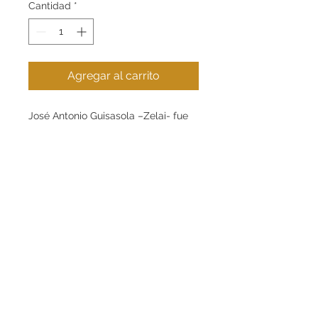
Cantidad
*
Agregar al carrito
José Antonio Guisasola –Zelai- fue
el gran campeón vizcaíno en un
tiempo capitalizado por los colosos
guipuzcoanos y navarros. Desde su
baserri en Mallabia conquistó seis
campeonatos de Euskadi en piedras
grandes y siete en pequeñas
levantadas a golpes de coraje y
corazón. Siempre lleno de alma.
Amigo de todos, querido por todos.
INFO DEL PRODUCTO